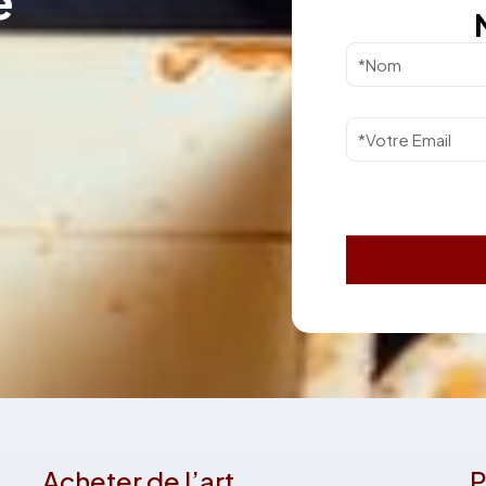
e
Acheter de l’art
P