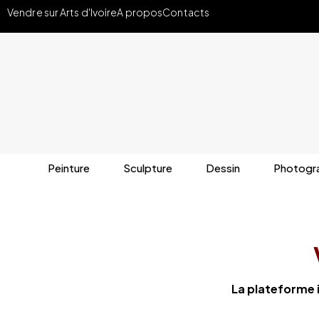
Vendre sur Arts d'Ivoire
A propos
Contacts
Peinture
Sculpture
Dessin
Photogr
La plateforme i